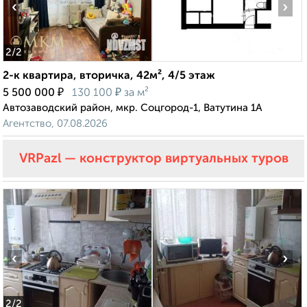
‹
›
2
/2
2-к квартира, вторичка, 42м², 4/5 этаж
₽
₽
5 500 000
130 100
за м²
Автозаводский район, мкр. Соцгород-1, Ватутина 1А
Агентство, 07.08.2026
VRPazl — конструктор виртуальных туров
‹
›
2
/2