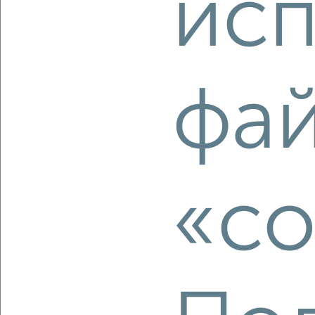
исп
‹
›
фа
2
/2
2-к квартира, вторичка, 48м², 6/10 этаж
₽
₽
9 200 000
190 100
за м²
Советский район, ЖК Новая Кузнечиха, Новокузнечихинская
9
«co
Агентство, 07.08.2026
‹
›