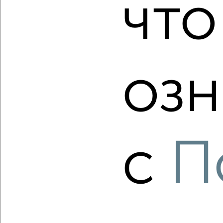
что
2-к квартира, вторичка, 43м², 4/5 этаж
₽
₽
7 500 000
174 500
за м²
Приокский район, мкр. Суриковский, Терешковой 1
Агентство, 07.08.2026
озн
‹
›
с
П
2
/10
2-к квартира, вторичка, 38м², 2/4 этаж
₽
₽
6 480 000
170 600
за м²
Приокский район, мкр. Суриковский, Корейская 17
Агентство, 07.08.2026