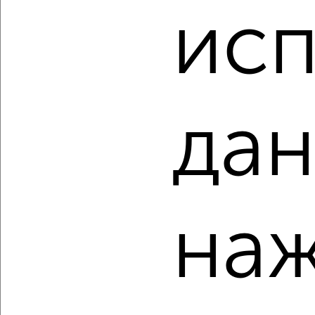
исп
2-к квартира, вторичка, 50м², 4/20 этаж
₽
₽
13 227 067
265 700
за м²
Агентство, 07.08.2026
дан
‹
›
2
/2
наж
2-к квартира, вторичка, 50м², 4/9 этаж
₽
₽
6 980 000
139 600
за м²
Автозаводский район, мкр. Северный, Львовская 4
Агентство, 07.08.2026