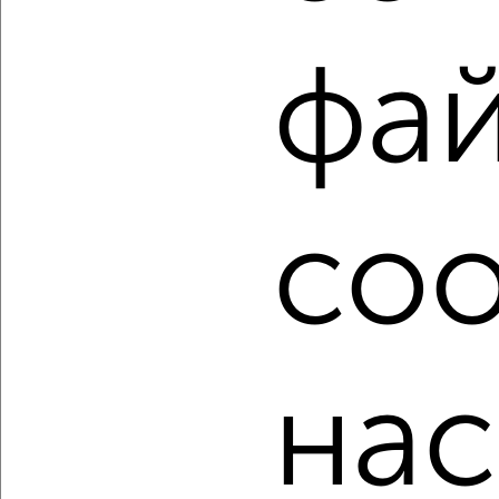
Как купить двухкомнатную квартиру, c площадью до 50
м² в Нижнем Новгороде на сайте Нижний Новгород-
недвижимость?
фа
Используя удобную форму поиска с множеством
фильтров и сортировкой по параметрам, вы можете
подобрать для покупки двухкомнатную квартиру, c
площадью до 50 м² в Нижнем Новгороде.
Найденные предложения: 456 объявлений, можно
посмотреть в виде списка или на карте, с описанием,
coo
расположением, ценой и другими подробностями.
Подберите подходящую недвижимость из предложений
от собственников, риэлторов, застройщиков и агенств
недвижимости, связаться с ними можно по телефону или
написать сообщение в любом удобном для вас
мессенджере, это безопасно и бесплатно.
нас
Для покупки квартиры доступна ипотека от крупнейших
банков России: СберБанк, ВТБ, Альфа-Банк,
Россельхозбанк, Совкомбанк, Т-Банк, Росбанк, Почта
Банк на сумму от 400 000 до 120 000 000 рублей сроком