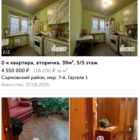
‹
›
2
/2
2-к квартира, вторичка, 39м², 5/5 этаж
₽
₽
4 550 000
118 200
за м²
Сормовский район, мкр. 7-й, Гаугеля 1
Агентство, 07.08.2026
‹
›