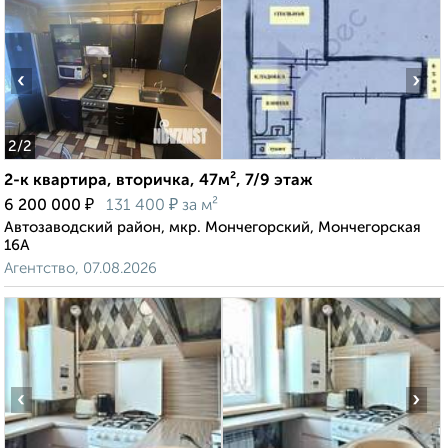
‹
›
2
/2
2-к квартира, вторичка, 47м², 7/9 этаж
₽
₽
6 200 000
131 400
за м²
Автозаводский район, мкр. Мончегорский, Мончегорская
16А
Агентство, 07.08.2026
‹
›