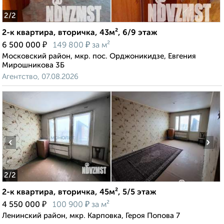
2
/2
2-к квартира, вторичка, 43м², 6/9 этаж
₽
₽
6 500 000
149 800
за м²
Московский район, мкр. пос. Орджоникидзе, Евгения
Мирошникова 3Б
Агентство, 07.08.2026
‹
›
2
/2
2-к квартира, вторичка, 45м², 5/5 этаж
₽
₽
4 550 000
100 900
за м²
Ленинский район, мкр. Карповка, Героя Попова 7