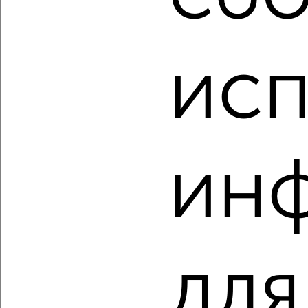
‹
›
2
/2
исп
2-к квартира, вторичка, 44м², 2/3 этаж
₽
₽
6 000 000
136 400
за м²
Советский район, Бекетова 32
Агентство, 07.08.2026
ин
‹
›
2
/2
для
2-к квартира, вторичка, 50м², 10/10 этаж
₽
₽
9 581 570
191 300
за м²