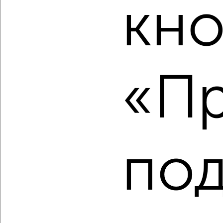
кно
‹
›
2
/2
«Пр
2-к квартира, вторичка, 43м², 4/4 этаж
₽
₽
5 150 000
120 100
за м²
Ленинский район, мкр. Двигатель Революции, Глеба
Успенского 3
Агентство, 07.08.2026
по
‹
›
2
/2