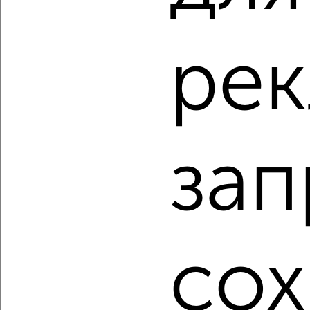
Советский район, ЖК Кузнечиха Город
Агентство, 07.08.2026
рек
‹
›
зап
2
/2
2-к квартира, вторичка, 47м², 5/5 этаж
₽
₽
6 500 000
138 300
за м²
Советский район, мкр. Высоково, Ванеева 24
Агентство, 07.08.2026
сох
1 / 8
2