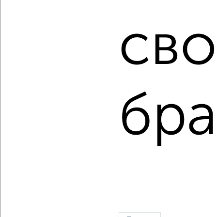
до 30 лет.
сво
Сайт работает во многих городах России.
Сколько стоит купить двухкомнатную квартиру в
Нижнем Новгороде?
Цена недвижимости: мин. от
4200000
руб. до макс.
13227067
руб.
бра
Средняя цена:
6952162
руб.
Цена за м2: от
110526
руб. до
264541
руб.
Средняя цена за м2:
154492
руб.
Площадь: от
38
м2 до
50
м2
Средняя площадь:
45
м2
Однокомнатные
Двухкомнатные
Трехкомнатные
4‑комнатные
Квартиры студии
От застройщика
Без посредников
Вторичное жилье