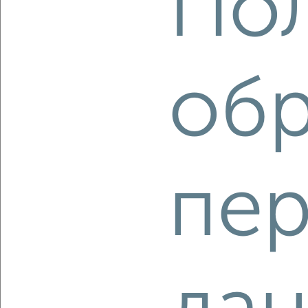
Пол
2
/9
2-к квартира, вторичка, 43м², 5/5 этаж
₽
₽
6 850 000
160 800
за м²
Ленинский район, мкр. Комсомольская площадь, проспект
обр
Ленина 30к4
Агентство, 07.08.2026
пе
‹
›
2
/2
2-к квартира, вторичка, 50м², 16/17 этаж
₽
₽
8 136 240
162 400
за м²
административно-территориальное образование Кстовский
район, ЖК Савин Парк, жилой комплекс Савин Парк