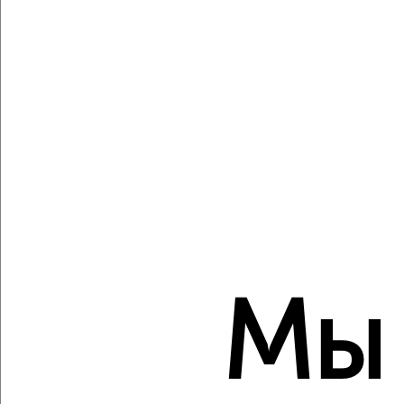
Создайте виртуальный тур по вашему
пространству с VRPazl
‹
›
2
/2
2-к квартира, вторичка, 46м², 9/10 этаж
₽
₽
11 500 000
251 100
за м²
Мы
Советский район, Генкиной 67
Агентство, 07.08.2026