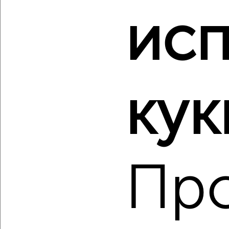
исп
‹
›
2
/2
2-к квартира, вторичка, 48м², 6/6 этаж
кук
₽
₽
4 580 000
94 700
за м²
Московский район, мкр. Красные Зори, имени Героя
Советского Союза Давыдова 16
Агентство, 07.08.2026
Пр
‹
›
2
/2