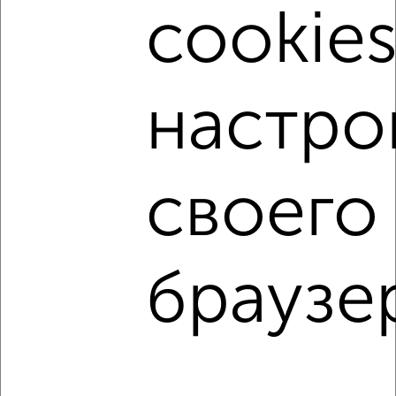
Сайт работает во многих городах России.
cookies
Сколько стоит купить однокомнатную квартиру в
Нижнем Новгороде?
Цена недвижимости: мин. от
4150000
руб. до макс.
настро
12969600
руб.
Средняя цена:
8379542
руб.
Цена за м2: от
148214
руб. до
281947
руб.
своего
Средняя цена за м2:
226474
руб.
Площадь: от
28
м2 до
46
м2
Средняя площадь:
37
м2
браузе
Однокомнатные
Двухкомнатные
Трехкомнатные
4‑комнатные
Квартиры студии
От застройщика
Без посредников
Вторичное жилье
В новостройке
В строящемся доме
В новом доме