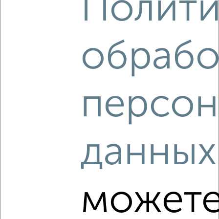
Полити
1-к квартира, вторичка, 41м², 14/18 этаж
‹
›
₽
₽
12 969 600
320 000
за м²
Агентство, 10.08.2026
обрабо
2
/2
1-к квартира, вторичка, 33м², 4/5 этаж
₽
₽
4 400 000
131 800
за м²
персон
‹
›
Автозаводский район, мкр. Северный, Бурденко 19
Агентство, 10.08.2026
2
/2
данных
1-к квартира, вторичка, 39м², 25/25 этаж
₽
₽
7 704 850
198 100
за м²
‹
›
Советский район, ЖК Кузнечиха Город
может
Агентство, 10.08.2026
2
/2