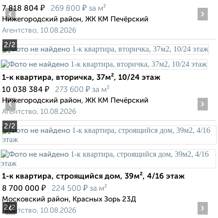
₽
₽
7 818 804
269 800
за м²
‹
›
Нижегородский район, ЖК KM Печёрский
Агентство, 10.08.2026
2
/2
1-к квартира, вторичка, 37м², 10/24 этаж
₽
₽
10 038 384
273 600
за м²
Нижегородский район, ЖК KM Печёрский
‹
›
Агентство, 10.08.2026
2
/2
1-к квартира, строящийся дом, 39м², 4/16 этаж
₽
₽
8 700 000
224 500
за м²
Московский район, Красных Зорь 23Д
‹
›
2
/2
Агентство, 10.08.2026