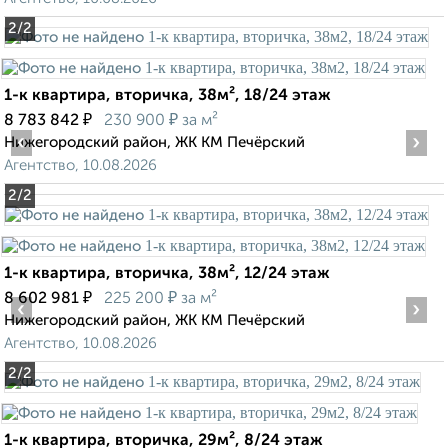
2
/2
1-к квартира, вторичка, 38м², 18/24 этаж
₽
₽
8 783 842
230 900
за м²
‹
›
Нижегородский район, ЖК KM Печёрский
Агентство, 10.08.2026
2
/2
1-к квартира, вторичка, 38м², 12/24 этаж
₽
₽
8 602 981
225 200
за м²
‹
›
Нижегородский район, ЖК KM Печёрский
Агентство, 10.08.2026
2
/2
1-к квартира, вторичка, 29м², 8/24 этаж