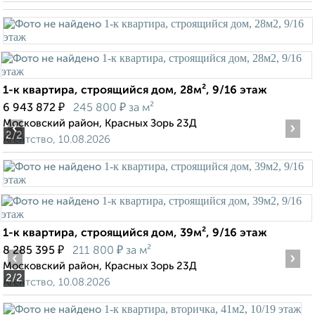
1-к квартира, строящийся дом, 28м², 9/16 этаж
₽
₽
6 943 872
245 800
за м²
Московский район, Красных Зорь 23Д
‹
›
2
/2
Агентство, 10.08.2026
1-к квартира, строящийся дом, 39м², 9/16 этаж
₽
₽
8 285 395
211 800
за м²
‹
›
Московский район, Красных Зорь 23Д
2
/2
Агентство, 10.08.2026