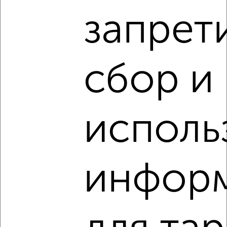
запрет
1-к квартира, вторичка, 39м², 11/25 этаж
₽
₽
7 704 850
197 600
за м²
‹
›
Советский район, ЖК Кузнечиха Город
Агентство, 10.08.2026
сбор и
2
/2
1-к квартира, вторичка, 39м², 24/25 этаж
исполь
₽
₽
8 052 399
207 100
за м²
Советский район, ЖК Кузнечиха Город 4
Агентство, 10.08.2026
2
/2
инфор
1 / 22
2
Как купить однокомнатную квартиру, в панельном доме
в Нижнем Новгороде на сайте Нижний Новгород-
недвижимость?