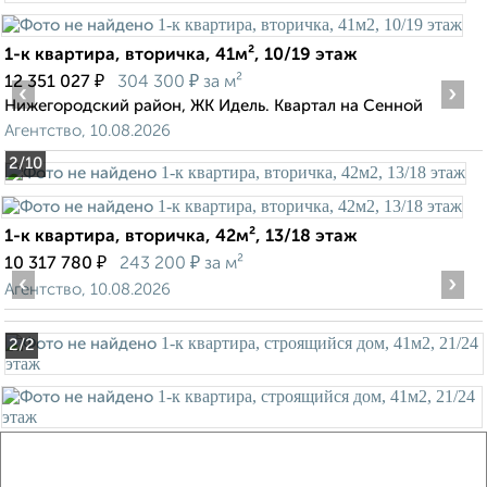
1-к квартира, вторичка, 41м², 10/19 этаж
₽
₽
12 351 027
304 300
за м²
‹
›
Нижегородский район, ЖК Идель. Квартал на Сенной
Агентство, 10.08.2026
2
/10
1-к квартира, вторичка, 42м², 13/18 этаж
₽
₽
10 317 780
243 200
за м²
‹
›
Агентство, 10.08.2026
2
/2
1-к квартира, строящийся дом, 41м², 21/24 этаж
₽
₽
7 950 000
194 100
за м²