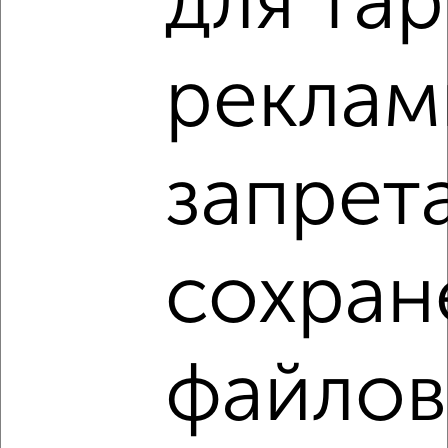
для тар
Используя удобную форму поиска с множеством
фильтров и сортировкой по параметрам, вы можете
подобрать для покупки однокомнатную квартиру, в
реклам
панельном доме в Нижнем Новгороде.
Найденные предложения: 1264 объявлений, можно
посмотреть в виде списка или на карте, с описанием,
запрет
расположением, ценой и другими подробностями.
Подберите подходящую недвижимость из предложений
от собственников, риэлторов, застройщиков и агенств
недвижимости, связаться с ними можно по телефону или
сохран
написать сообщение в любом удобном для вас
мессенджере, это безопасно и бесплатно.
Для покупки квартиры доступна ипотека от крупнейших
банков России: СберБанк, ВТБ, Альфа-Банк,
файлов
Россельхозбанк, Совкомбанк, Т-Банк, Росбанк, Почта
Банк на сумму от 400 000 до 120 000 000 рублей сроком
до 30 лет.