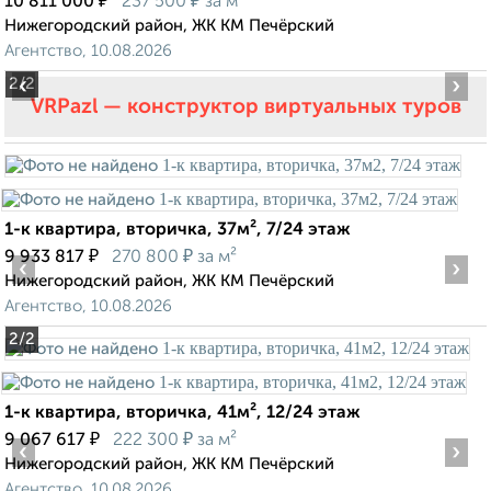
₽
₽
10 811 000
237 500
за м²
Нижегородский район, ЖК KM Печёрский
Агентство, 10.08.2026
‹
›
2
/2
VRPazl — конструктор виртуальных туров
1-к квартира, вторичка, 37м², 7/24 этаж
₽
₽
9 933 817
270 800
за м²
‹
›
Нижегородский район, ЖК KM Печёрский
Агентство, 10.08.2026
2
/2
1-к квартира, вторичка, 41м², 12/24 этаж
₽
₽
9 067 617
222 300
за м²
‹
›
Нижегородский район, ЖК KM Печёрский
Агентство, 10.08.2026