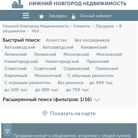
НИЖНИЙ НОВГОРОД НЕДВИЖИМОСТЬ
Закладки
Личный кабинет
Нижний Новгород Недвижимость
Комнаты
Продажа
В
общежитии
469
Быстрый поиск:
Агентство
Без посредников
Автозаводский
Автозаводский
Канавинский
Ленинский
Ленинский
Московский
Московский
Нижегородский
Нижегородский
Приокский
Советский
Советский
Сормовский
Панельный
Кирпичный
Монолитный
С обычным ремонтом
С хорошим ремонтом
Без ремонта
до 400 тыс
до 500 тыс
до 600 тыс
до 700 тыс
Расширенный поиск (фильтров: 1/16)
Показать на карте
Продажа комнат в общежитии, вторичка с общей кухней,