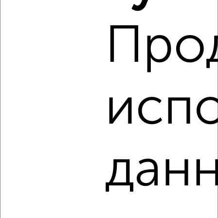
Про
4
Комната в общежитии, 13м², 9/9 этаж
испо
₽
₽
620 000
47 700
за м²
Сормовский район, мкр. Центр Сормова, Васенко 2
данн
8