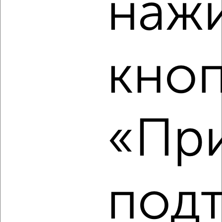
наж
Комната в общежитии, 18м², 4/5 этаж
₽
₽
1 050 000
58 400
за м²
Нижегородский район, Тургенева 22
кно
«При
8
Комната в общежитии, 19м², 5/5 этаж
₽
₽
1 080 000
56 900
за м²
Ленинский район, мкр. Ипподромный, Энтузиастов 10к1
под