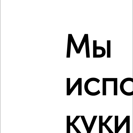
Автозаводский район, мкр. Северный, Дворовая 34
Мы
6
исп
Комната в общежитии, 18м², 8/9 этаж
₽
₽
805 000
44 800
за м²
Автозаводский район, Юлиуса Фучика 3
Создайте виртуальный тур по вашему
куки
пространству с VRPazl