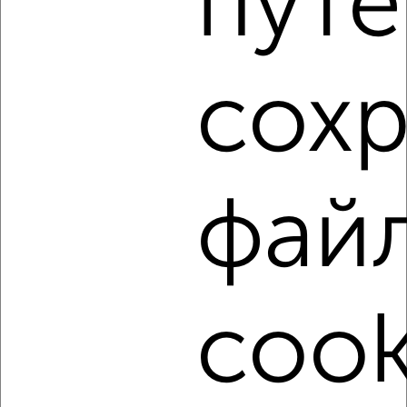
путе
сох
7
Комната в общежитии, 12м², 2/4 этаж
₽
₽
600 000
50 000
за м²
Московский район, Народная 45
фай
cook
4
Комната в общежитии, 9м², 5/5 этаж