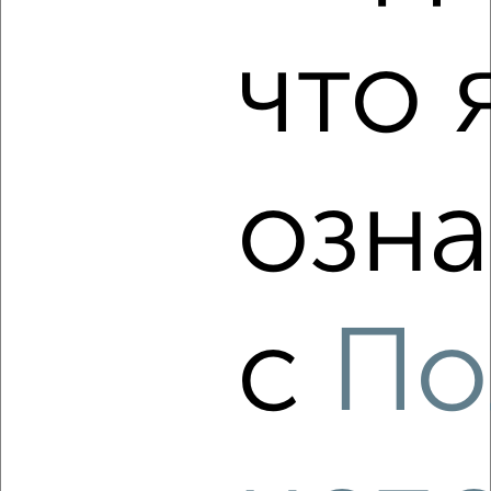
что 
5
Комната в общежитии, 12м², 4/5 этаж
₽
₽
850 000
70 900
за м²
Приокский район, 40 лет Октября 1А
озна
с
По
7
Комната в общежитии, 17м², 8/9 этаж
₽
₽
900 000
53 000
за м²