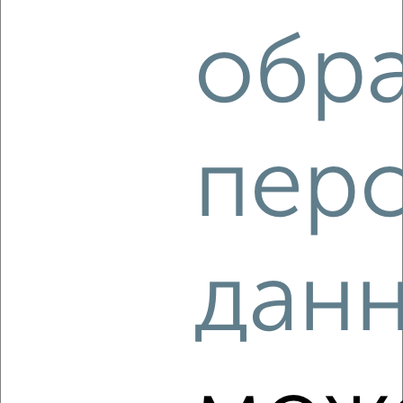
8
обр
Комната в общежитии, 13м², 1/5 этаж
₽
₽
800 000
61 600
за м²
Советский район, Юбилейная 41
пер
дан
7
Комната в общежитии, 18м², 5/5 этаж
₽
₽
750 000
41 700
за м²
Советский район, мкр. 4-й Нагорный, Бориса Корнилова
6к2