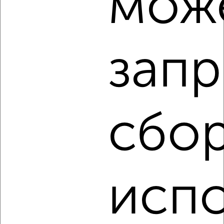
мож
запр
5
Комната в общежитии, 13м², 4/5 этаж
₽
₽
630 000
48 500
за м²
сбор
Автозаводский район, мкр. Мончегорский, Мончегорская
11А/3
исп