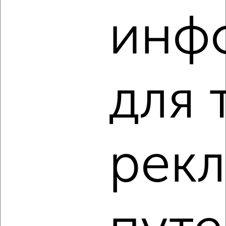
6
инф
Комната в общежитии, 20м², 4/5 этаж
₽
₽
800 000
40 000
за м²
Автозаводский район, Старых Производственников 9
для 
рек
3
Комната в общежитии, 9м², 9/9 этаж
₽
₽
550 000
61 200
за м²
Московский район, Мечникова 77