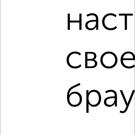
₽
₽
550 000
61 200
за м²
наст
Ленинский район, мкр. Двигатель Революции, Таганская 10
свое
8
Комната в общежитии, 25м², 4/5 этаж
брау
₽
₽
800 000
32 000
за м²
Ленинский район, мкр. Комсомольский, Вольская 10
1 / 16
2