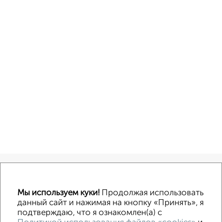
Офисное помещение
Торговое помещение
Помещение свободного назначения
Складское помещение
Производственное помещение
Мы используем куки!
Продолжая использовать
данный сайт и нажимая на кнопку «Принять», я
подтверждаю, что я ознакомлен(а) с
Контакты
Политика конфиденциальности