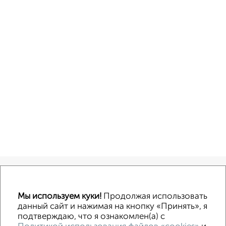
Офисное помещение
Торговое помещение
Помещение свободного назначения
Складское помещение
Производственное помещение
Мы используем куки!
Продолжая использовать
данный сайт и нажимая на кнопку «Принять», я
подтверждаю, что я ознакомлен(а) с
Контакты
Политика конфиденциальности