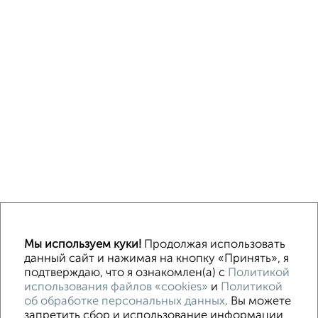
На сутки
На длительный срок
Без посредников
С баней
Мы используем куки!
Продолжая использовать
данный сайт и нажимая на кнопку «Принять», я
подтверждаю, что я ознакомлен(а) с
Политикой
Контакты
Политика конфиденциальности
использования файлов «cookies»
и
Политикой
Пользовательское соглашение
об обработке персональных данных
. Вы можете
Нижний Новгород, улица Васнецова 20
© 2015–2026
запретить сбор и использование информации