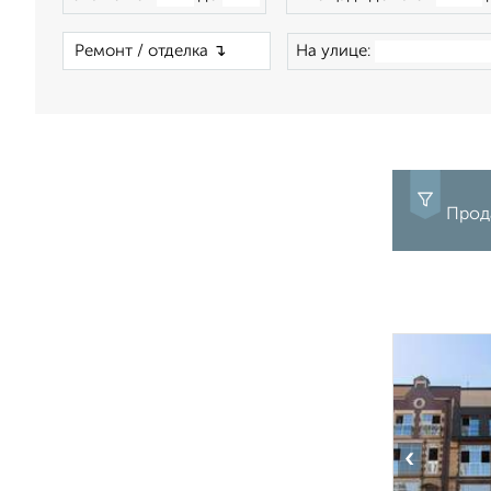
×
На улице:
Прод
‹