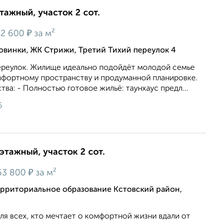
этажный, участок 2 сот.
₽
22 600
за м²
Новинки, ЖК Стрижи, Третий Тихий переулок 4
переулок. Жилище идеально подойдёт молодой семье
мфортному пространству и продуманной планировке.
а: - Полностью готовое жильё: таунхаус предл...
6
-этажный, участок 2 сот.
₽
63 800
за м²
рриториальное образование Кстовский район,
я всех, кто мечтает о комфортной жизни вдали от