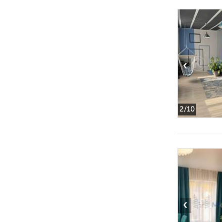
‹
2
/10
‹