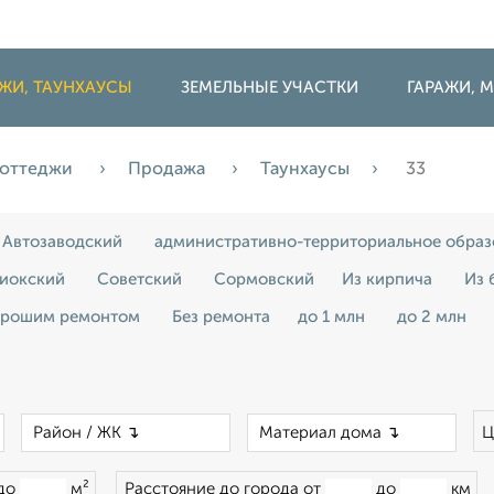
ДЖИ, ТАУНХАУСЫ
ЗЕМЕЛЬНЫЕ УЧАСТКИ
ГАРАЖИ,
 коттеджи
Продажа
Таунхаусы
33
Автозаводский
административно-территориальное образ
иокский
Советский
Сормовский
Из кирпича
Из 
орошим ремонтом
Без ремонта
до 1 млн
до 2 млн
×
×
×
Ц
до
м²
Расстояние до города от
до
км