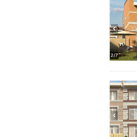
‹
2
/7
‹