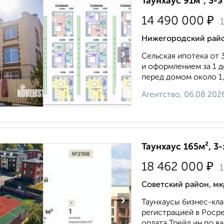
Таунхаус 91м², 3-э
₽
14 490 000
Нижегородский райо
›
Сельская ипотека от 
и оформлением за 1 д
перед домом около 1,5
Агентство, 06.08.202
Таунхаус 165м², 3-
₽
18 462 000
Советский район, мк
›
Таунхаусы бизнес-кла
регистрацией в Роср
оплата Трейд ин по в