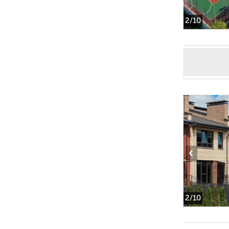
2
/10
‹
2
/10