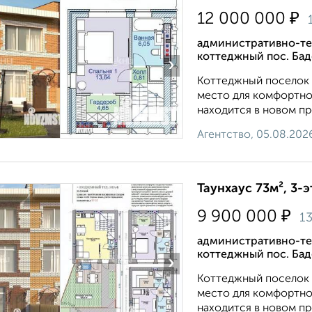
₽
12 000 000
административно-те
коттеджный пос. Бад
›
Коттеджный поселок "
место для комфортно
находится в новом пр
Агентство, 05.08.202
Таунхаус 73м², 3-э
₽
9 900 000
1
административно-те
коттеджный пос. Бад
›
Коттеджный поселок "
место для комфортно
находится в новом пр