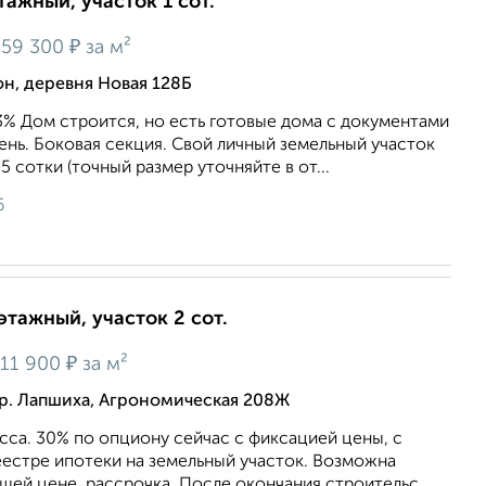
тажный, участок 1 сот.
₽
159 300
за м²
н, деревня Новая 128Б
3% Дом строится, но есть готовые дома с документами
ень. Боковая секция. Свой личный земельный участок
 сотки (точный размер уточняйте в от...
6
этажный, участок 2 сот.
₽
111 900
за м²
р. Лапшиха, Агрономическая 208Ж
сса. 30% по опциону сейчас с фиксацией цены, с
еестре ипотеки на земельный участок. Возможна
ашей цене, рассрочка. После окончания строительс...