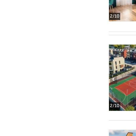
2
/10
‹
2
/10