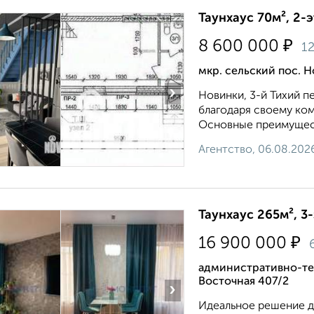
Таунхаус 70м², 2-
₽
8 600 000
1
мкр. сельский пос. 
›
Новинки, 3-й Тихий 
благодаря своему ко
Основные преимуществ
Агентство, 06.08.202
Таунхаус 265м², 3
₽
16 900 000
административно-те
Восточная 407/2
›
Идеальное решение дл