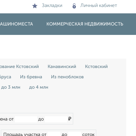
Закладки
Личный кабинет
 МАШИНОМЕСТА
КОММЕРЧЕСКАЯ НЕДВИЖИМОСТЬ
ование Кстовский
Канавинский
Кстовский
бруса
Из бревна
Из пеноблоков
до 3 млн
до 4 млн
₽
ена от
до
Площадь участка от
до
соток