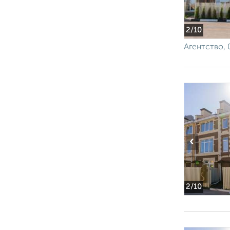
2
/10
Агентство, 
‹
2
/10