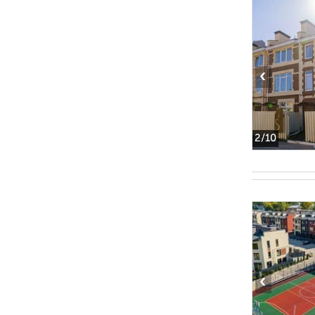
‹
2
/10
‹